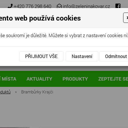
+420 776 298 640
info@zeleninakovar.cz
ento web používá cookies
še soukromí je důležité. Můžete si vybrat z nastavení cookies ní
PŘIJMOUT VŠE
Nastavení
Odmítnout
 MÍSTA
AKTUALITY
PRODUKTY
ZEPTEJTE S
oduktů
»
Brambůrky Krajči