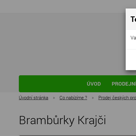
T
Va
ÚVOD
PRODEJNÍ
Úvodní stránka
»
Co nabízíme ?
»
Prodej českých pr
Brambůrky Krajči