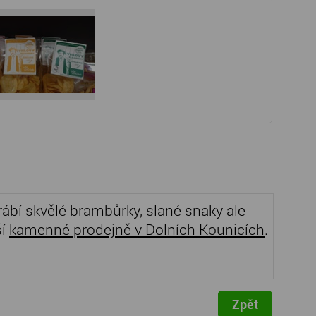
yrábí skvělé brambůrky, slané snaky ale
ší
kamenné prodejně v Dolních Kounicích
.
Zpět