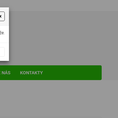
×
že.
E NÁS
KONTAKTY