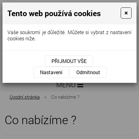
Tento web používá cookies
×
+420
info@zeleninakovar.cz
776
298
Vaše soukromí je důležité. Můžete si vybrat z nastavení
640
cookies níže.
PŘIJMOUT VŠE
Nastavení
Odmítnout
MENU
Úvodní stránka
»
Co nabízíme ?
Co nabízíme ?