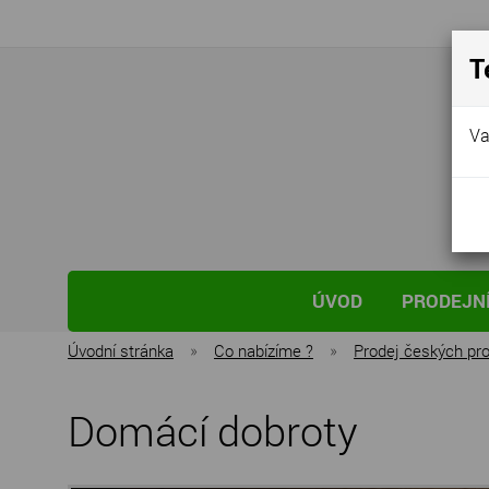
T
Va
ÚVOD
PRODEJNÍ
Úvodní stránka
»
Co nabízíme ?
»
Prodej českých pr
Domácí dobroty