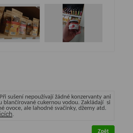
ři sušení nepoužívají žádné konzervanty ani
sou blančírované cukernou vodou. Zakládají si
ené ovoce, ale lahodné svačinky, džemy atd.
icích
.
Zpět