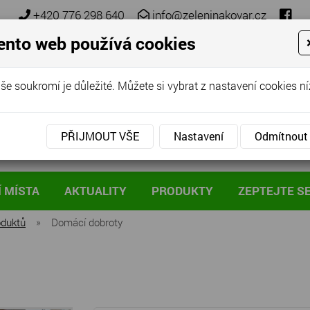
+420 776 298 640
info@zeleninakovar.cz
ento web používá cookies
še soukromí je důležité. Můžete si vybrat z nastavení cookies ní
PŘIJMOUT VŠE
Nastavení
Odmítnout
 MÍSTA
AKTUALITY
PRODUKTY
ZEPTEJTE S
oduktů
»
Domácí dobroty