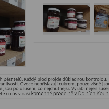
 pěstitelů. Každý plod projde důkladnou kontrolou. P
trvanlivosti. Ovoce nepřislazují cukrem, pouze višně j
ré jsou po usušení, co nejchutnější. Vyrábí nejen suš
kamenné prodejně v Dolních Koun
te u nás v naší