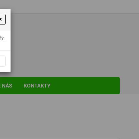
×
že.
E NÁS
KONTAKTY