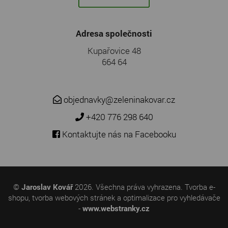
Adresa společnosti
Kupařovice 48
664 64
objednavky@zeleninakovar.cz
+420 776 298 640
Kontaktujte nás na Facebooku
©
Jaroslav Kovář
2026. Všechna práva vyhrazena.
Tvorba e-
shopu
,
tvorba webových stránek
a
optimalizace pro vyhledávače
-
www.webstranky.cz