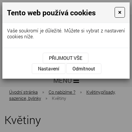
Tento web používá cookies
×
+420
info@zeleninakovar.cz
776
298
Vaše soukromí je důležité. Můžete si vybrat z nastavení
640
cookies níže.
PŘIJMOUT VŠE
Nastavení
Odmítnout
MENU
Úvodní stránka
»
Co nabízíme ?
»
Květiny,přísady,
sazenice, bylinky
»
Květiny
Květiny