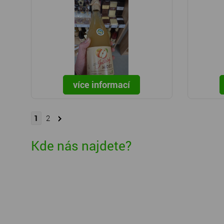
více informací
1
2
Kde nás najdete?