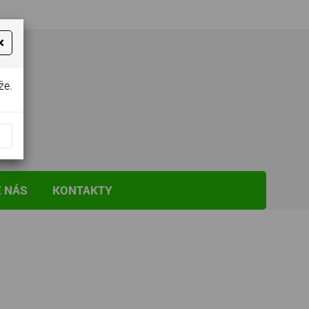
×
že.
E NÁS
KONTAKTY