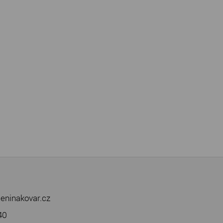
eninakovar.cz
40