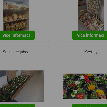
více informací
více informací
Sazenice jahod
Květiny