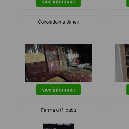
více informací
Čokoládovna Janek
více informací
Farma u tří dubů