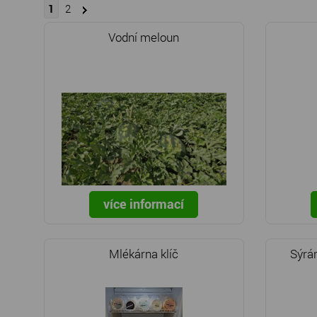
1
2
Vodní meloun
více informací
Mlékárna klíč
Sýrá