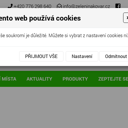
+420 776 298 640
info@zeleninakovar.cz
ento web používá cookies
še soukromí je důležité. Můžete si vybrat z nastavení cookies ní
PŘIJMOUT VŠE
Nastavení
Odmítnout
 MÍSTA
AKTUALITY
PRODUKTY
ZEPTEJTE S