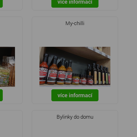
více informací
My-chilli
více informací
Bylinky do domu