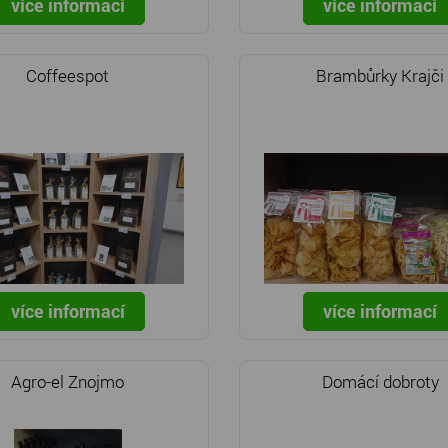
více informací
více informací
Coffeespot
Brambůrky Krajči
více informací
více informací
Agro-el Znojmo
Domácí dobroty