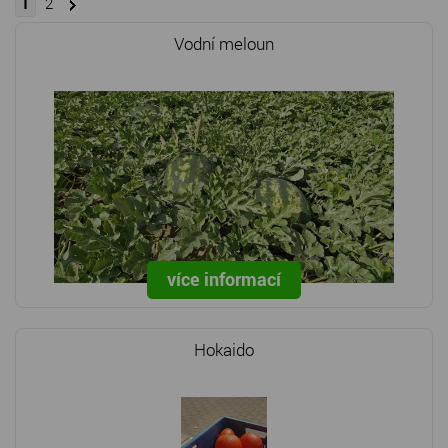
1
2
Vodní meloun
více informací
Hokaido