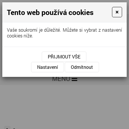
Tento web používá cookies
×
+420
info@zeleninakovar.cz
776
298
Vaše soukromí je důležité. Můžete si vybrat z nastavení
640
cookies níže.
PŘIJMOUT VŠE
Nastavení
Odmítnout
MENU